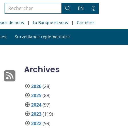
Rechercher
EN
Rechercher
Changez
dans
de
opos de nous
La Banque et vous
Carrières
le
thème
site
Rechercher
ques
Surveillance réglementaire
dans
le
site
Archives
2026
(28)
2025
(88)
2024
(97)
2023
(119)
2022
(99)