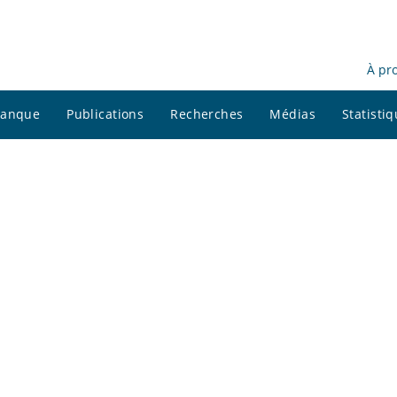
À pr
 banque
Publications
Recherches
Médias
Statisti