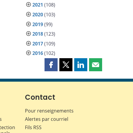
2021
(108)
2020
(103)
2019
(99)
2018
(123)
2017
(109)
2016
(102)
Partager
Partager
Partager
Partager
cette
cette
cette
cette
page
page
page
page
sur
sur
sur
par
Facebook
X
LinkedIn
courriel
Contact
Pour renseignements
s
Alertes par courriel
tection
Fils RSS