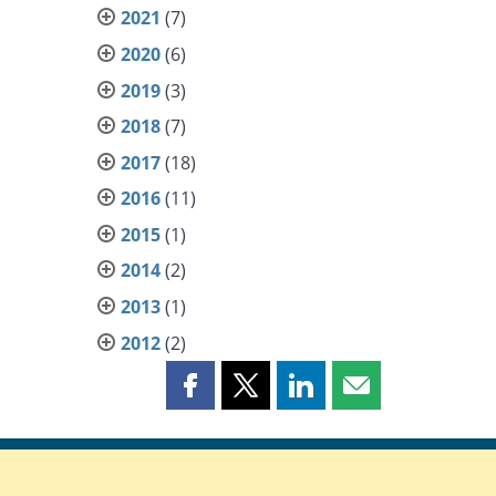
2021
(7)
2020
(6)
2019
(3)
2018
(7)
2017
(18)
2016
(11)
2015
(1)
2014
(2)
2013
(1)
2012
(2)
Partager
Partager
Partager
Partager
cette
cette
cette
cette
page
page
page
page
sur
sur
sur
par