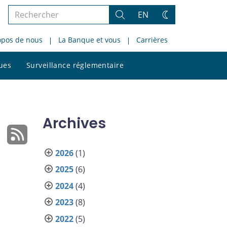
Rechercher
EN
Rechercher
Changez
dans
de
opos de nous
La Banque et vous
Carrières
le
thème
site
Rechercher
ques
Surveillance réglementaire
dans
le
site
Archives
2026
(1)
2025
(6)
2024
(4)
2023
(8)
2022
(5)