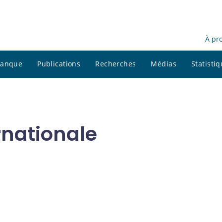
À pr
 banque
Publications
Recherches
Médias
Statisti
rnationale