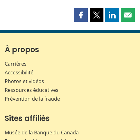
Partager
Partager
Partager
Part
cette
cette
cette
cette
page
page
page
page
sur
sur
sur
par
Facebook
X
LinkedIn
courr
À propos
Carrières
Accessibilité
Photos et vidéos
Ressources éducatives
Prévention de la fraude
Sites affiliés
Musée de la Banque du Canada