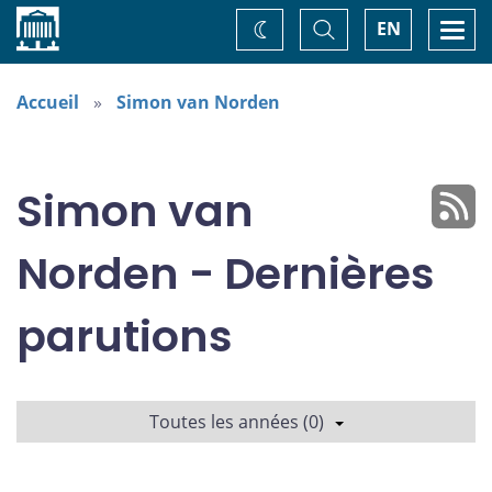
Accueil
Basculer
Togg
EN
Changez
la
navi
recherche
de
thème
Accueil
Simon van Norden
Simon van
Norden - Dernières
parutions
Toutes les années (0)