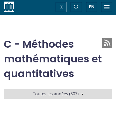
Accueil
Basculer
Togg
EN
Changez
la
navi
recherche
de
thème
C - Méthodes
mathématiques et
quantitatives
Toutes les années (307)