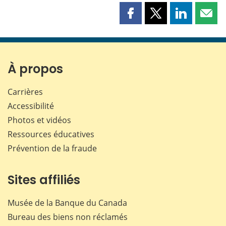
Partager
Partager
Partager
Part
cette
cette
cette
cette
page
page
page
page
sur
sur
sur
par
Facebook
X
LinkedIn
courr
À propos
Carrières
Accessibilité
Photos et vidéos
Ressources éducatives
Prévention de la fraude
Sites affiliés
Musée de la Banque du Canada
Bureau des biens non réclamés