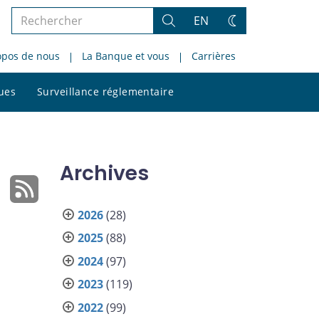
Rechercher
EN
Rechercher
Changez
dans
de
opos de nous
La Banque et vous
Carrières
le
thème
site
Rechercher
ques
Surveillance réglementaire
dans
le
site
Archives
2026
(28)
2025
(88)
2024
(97)
2023
(119)
2022
(99)