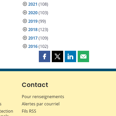
2021
(108)
2020
(103)
2019
(99)
2018
(123)
2017
(109)
2016
(102)
Partager
Partager
Partager
Partager
cette
cette
cette
cette
page
page
page
page
sur
sur
sur
par
Facebook
X
LinkedIn
courriel
Contact
Pour renseignements
s
Alertes par courriel
tection
Fils RSS