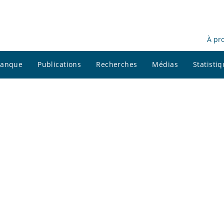
À pr
 banque
Publications
Recherches
Médias
Statisti