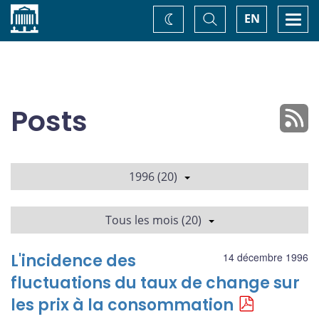
Accueil
Basculer
Togg
EN
Changez
la
navi
recherche
de
thème
Posts
1996 (20)
Tous les mois (20)
L'incidence des
14 décembre 1996
fluctuations du taux de change sur
les prix à la consommation