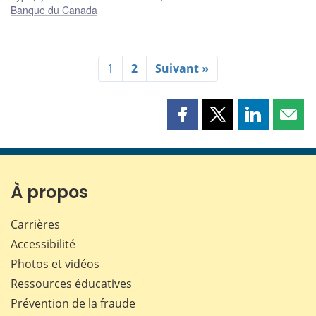
Banque du Canada
1
2
Suivant »
Partager
Partager
Partager
Part
cette
cette
cette
cette
page
page
page
page
sur
sur
sur
par
Facebook
X
LinkedIn
courr
À propos
Carrières
Accessibilité
Photos et vidéos
Ressources éducatives
Prévention de la fraude