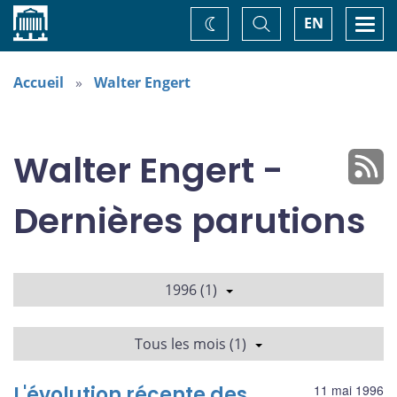
Accueil
Basculer
Togg
EN
Changez
la
navi
recherche
de
thème
Accueil
Walter Engert
Walter Engert -
Dernières parutions
1996 (1)
Tous les mois (1)
L'évolution récente des
11 mai 1996