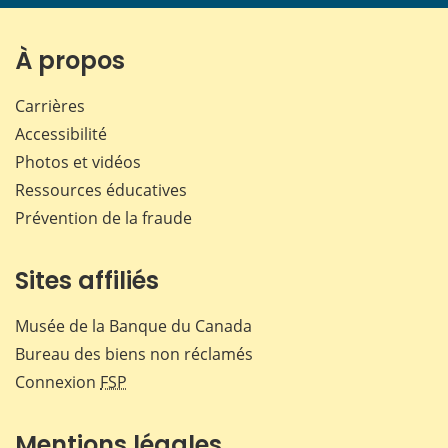
page
page
page
page
sur
sur
sur
par
Facebook
X
LinkedIn
courr
À propos
Carrières
Accessibilité
Photos et vidéos
Ressources éducatives
Prévention de la fraude
Sites affiliés
Musée de la Banque du Canada
Bureau des biens non réclamés
Connexion
FSP
Mentions légales