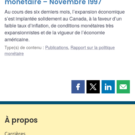
monétaire – Novembre 1997
Au cours des six derniers mois, l’expansion économique
s’est implantée solidement au Canada, à la faveur d’un
faible taux d’inflation, de conditions monétaires très
expansionnistes et de la vigueur de l’économie
américaine.
Type(s) de contenu
:
Publications
,
Rapport sur la politique
monétaire
Partager
Partager
Partager
Part
cette
cette
cette
cette
page
page
page
page
sur
sur
sur
par
Facebook
X
LinkedIn
courr
À propos
Carrières