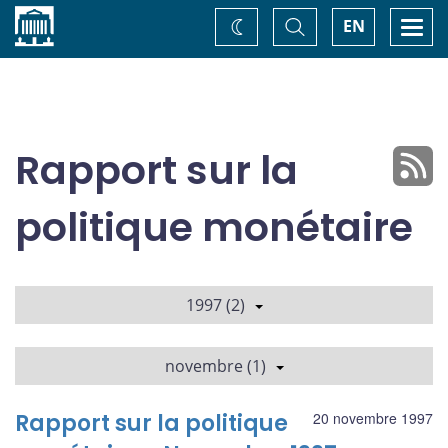
Accueil
Basculer
Togg
EN
Changez
la
navi
recherche
de
thème
Rapport sur la
politique monétaire
1997 (2)
novembre (1)
Rapport sur la politique
20 novembre 1997