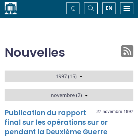
Accueil
Basculer
Togg
EN
Changez
la
navi
recherche
de
thème
Nouvelles
1997 (15)
novembre (2)
Publication du rapport
27 novembre 1997
final sur les opérations sur or
pendant la Deuxième Guerre