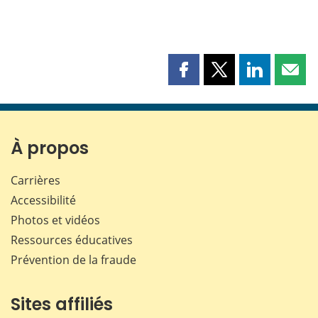
Partager
Partager
Partager
Part
cette
cette
cette
cette
page
page
page
page
sur
sur
sur
par
Facebook
X
LinkedIn
courr
À propos
Carrières
Accessibilité
Photos et vidéos
Ressources éducatives
Prévention de la fraude
Sites affiliés