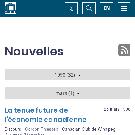
Accueil
Basculer
Togg
EN
Changez
la
navi
recherche
de
thème
Nouvelles
1998 (32)
mars (1)
La tenue future de
25 mars 1998
l'économie canadienne
Discours
Gordon Thiessen
Canadian Club de Winnipeg
Winnipeg (Manitoba)