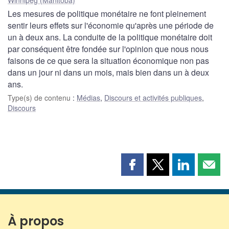
Les mesures de politique monétaire ne font pleinement
sentir leurs effets sur l'économie qu'après une période de
un à deux ans. La conduite de la politique monétaire doit
par conséquent être fondée sur l'opinion que nous nous
faisons de ce que sera la situation économique non pas
dans un jour ni dans un mois, mais bien dans un à deux
ans.
Type(s) de contenu
:
Médias
,
Discours et activités publiques
,
Discours
Partager
Partager
Partager
Part
cette
cette
cette
cette
page
page
page
page
sur
sur
sur
par
Facebook
X
LinkedIn
courr
À propos