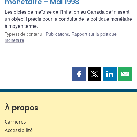
monétaire – Mai 1998
Les cibles de maîtrise de l’inflation au Canada définissent
un objectif précis pour la conduite de la politique monétaire
à moyen terme.
Type(s) de contenu
:
Publications
,
Rapport sur la politique
monétaire
Partager
Partager
Partager
Part
cette
cette
cette
cette
page
page
page
page
sur
sur
sur
par
Facebook
X
LinkedIn
courr
À propos
Carrières
Accessibilité