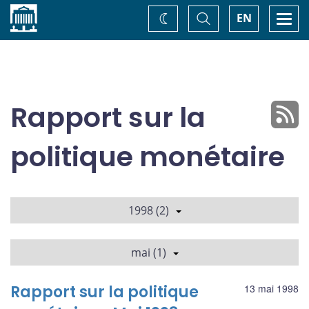
Accueil
Basculer
Togg
EN
Changez
la
navi
recherche
de
thème
Rapport sur la
politique monétaire
1998 (2)
mai (1)
Rapport sur la politique
13 mai 1998