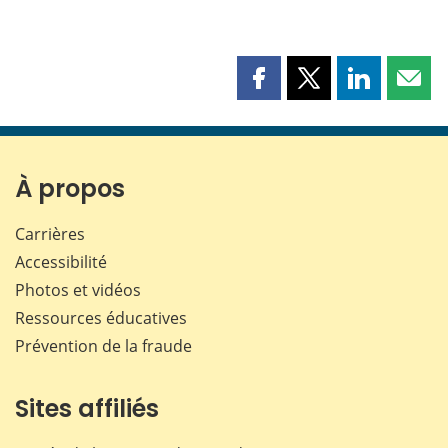
Partager
Partager
Partager
Part
cette
cette
cette
cette
page
page
page
page
sur
sur
sur
par
Facebook
X
LinkedIn
courr
À propos
Carrières
Accessibilité
Photos et vidéos
Ressources éducatives
Prévention de la fraude
Sites affiliés