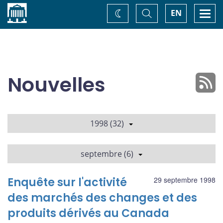
Accueil
Basculer
Togg
EN
Changez
la
navi
recherche
de
thème
Nouvelles
1998 (32)
septembre (6)
Enquête sur l'activité
29 septembre 1998
des marchés des changes et des
produits dérivés au Canada