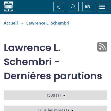
Accueil
Basculer
Togg
EN
Changez
la
navi
recherche
de
thème
Accueil
Lawrence L. Schembri
Lawrence L.
Schembri -
Dernières parutions
1998 (1)
Tous les mois (1)