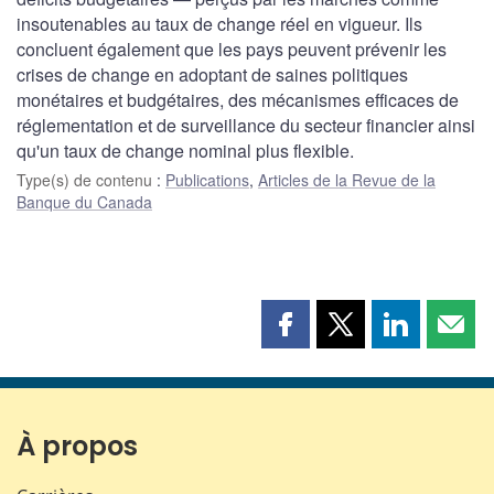
insoutenables au taux de change réel en vigueur. Ils
concluent également que les pays peuvent prévenir les
crises de change en adoptant de saines politiques
monétaires et budgétaires, des mécanismes efficaces de
réglementation et de surveillance du secteur financier ainsi
qu'un taux de change nominal plus flexible.
Type(s) de contenu
:
Publications
,
Articles de la Revue de la
Banque du Canada
Partager
Partager
Partager
Part
cette
cette
cette
cette
page
page
page
page
sur
sur
sur
par
Facebook
X
LinkedIn
courr
À propos