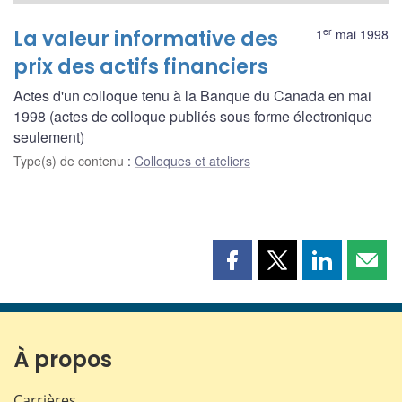
er
La valeur informative des
1
mai 1998
prix des actifs financiers
Actes d'un colloque tenu à la Banque du Canada en mai
1998 (actes de colloque publiés sous forme électronique
seulement)
Type(s) de contenu
:
Colloques et ateliers
Partager
Partager
Partager
Part
cette
cette
cette
cette
page
page
page
page
sur
sur
sur
par
Facebook
X
LinkedIn
courr
À propos
Carrières