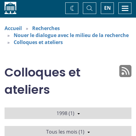
Accueil
Basculer
Togg
EN
Changez
la
navi
recherche
de
thème
Accueil
Recherches
Nouer le dialogue avec le milieu de la recherche
Colloques et ateliers
Colloques et
ateliers
1998 (1)
Tous les mois (1)