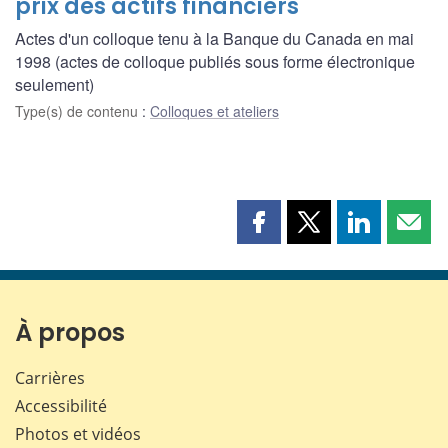
prix des actifs financiers
Actes d'un colloque tenu à la Banque du Canada en mai
1998 (actes de colloque publiés sous forme électronique
seulement)
Type(s) de contenu
:
Colloques et ateliers
Partager
Partager
Partager
Part
cette
cette
cette
cette
page
page
page
page
sur
sur
sur
par
Facebook
X
LinkedIn
courr
À propos
Carrières
Accessibilité
Photos et vidéos