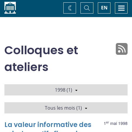
Accueil
Basculer
Togg
EN
Changez
la
navi
recherche
de
thème
Colloques et
ateliers
1998 (1)
Tous les mois (1)
er
La valeur informative des
1
mai 1998