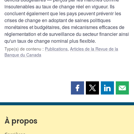
insoutenables au taux de change réel en vigueur. Ils
concluent également que les pays peuvent prévenir les
crises de change en adoptant de saines politiques
monétaires et budgétaires, des mécanismes efficaces de
réglementation et de surveillance du secteur financier ainsi
qu'un taux de change nominal plus flexible.
Type(s) de contenu
:
Publications
,
Articles de la Revue de la
Banque du Canada
Partager
Partager
Partager
Part
cette
cette
cette
cette
page
page
page
page
sur
sur
sur
par
Facebook
X
LinkedIn
courr
À propos