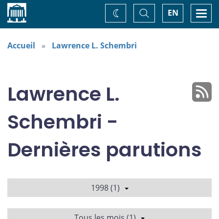
Accueil
Basculer
Togg
EN
Changez
la
navi
recherche
de
thème
Accueil
Lawrence L. Schembri
Lawrence L.
Schembri -
Dernières parutions
1998 (1)
Tous les mois (1)