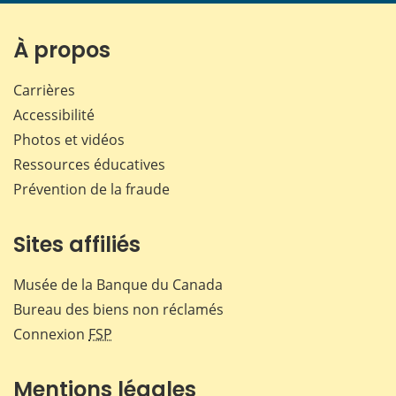
page
page
page
page
sur
sur
sur
par
Facebook
X
LinkedIn
courr
À propos
Carrières
Accessibilité
Photos et vidéos
Ressources éducatives
Prévention de la fraude
Sites affiliés
Musée de la Banque du Canada
Bureau des biens non réclamés
Connexion
FSP
Mentions légales