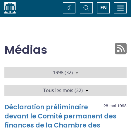
Accueil
Basculer
Togg
EN
Changez
la
navi
recherche
de
thème
Médias
1998 (32)
Tous les mois (32)
Déclaration préliminaire
28 mai 1998
devant le Comité permanent des
finances de la Chambre des