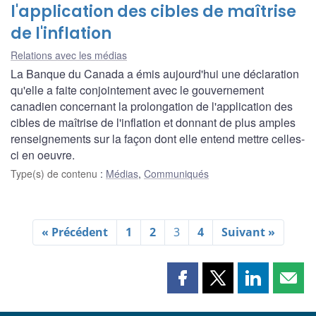
l'application des cibles de maîtrise
de l'inflation
Relations avec les médias
La Banque du Canada a émis aujourd'hui une déclaration
qu'elle a faite conjointement avec le gouvernement
canadien concernant la prolongation de l'application des
cibles de maîtrise de l'inflation et donnant de plus amples
renseignements sur la façon dont elle entend mettre celles-
ci en oeuvre.
Type(s) de contenu
:
Médias
,
Communiqués
« Précédent
1
2
3
4
Suivant »
Partager
Partager
Partager
Part
cette
cette
cette
cette