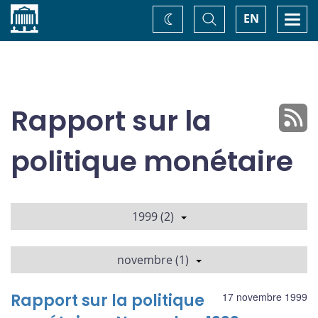
Accueil
Basculer
Togg
EN
Changez
la
navi
recherche
de
thème
Rapport sur la
politique monétaire
1999 (2)
novembre (1)
Rapport sur la politique
17 novembre 1999