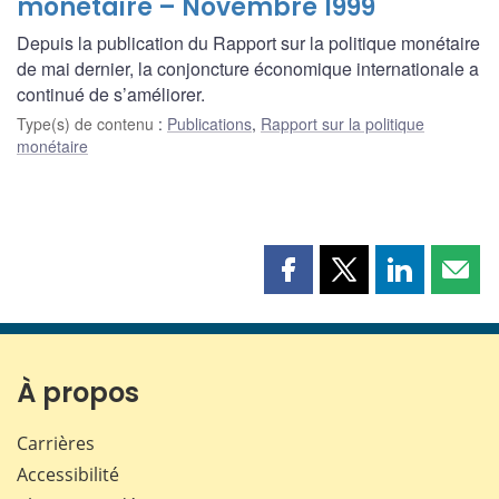
monétaire – Novembre 1999
Depuis la publication du Rapport sur la politique monétaire
de mai dernier, la conjoncture économique internationale a
continué de s’améliorer.
Type(s) de contenu
:
Publications
,
Rapport sur la politique
monétaire
Partager
Partager
Partager
Part
cette
cette
cette
cette
page
page
page
page
sur
sur
sur
par
Facebook
X
LinkedIn
courr
À propos
Carrières
Accessibilité