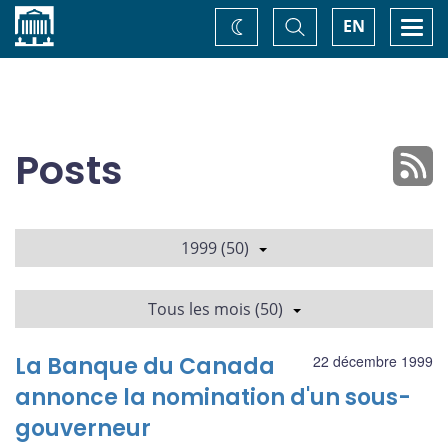
Accueil
Basculer
Togg
EN
Changez
la
navi
recherche
de
thème
Posts
1999 (50)
Tous les mois (50)
La Banque du Canada
22 décembre 1999
annonce la nomination d'un sous-
gouverneur