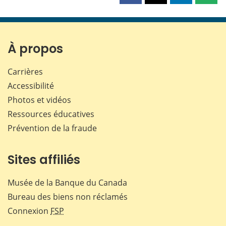
cette
cette
cette
cette
page
page
page
page
sur
sur
sur
par
Facebook
X
LinkedIn
courr
À propos
Carrières
Accessibilité
Photos et vidéos
Ressources éducatives
Prévention de la fraude
Sites affiliés
Musée de la Banque du Canada
Bureau des biens non réclamés
Connexion
FSP