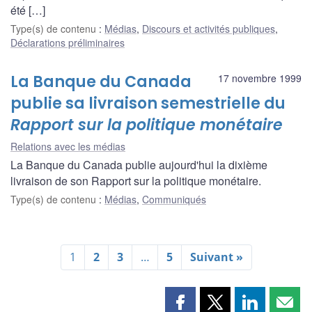
été […]
Type(s) de contenu
:
Médias
,
Discours et activités publiques
,
Déclarations préliminaires
La Banque du Canada
17 novembre 1999
publie sa livraison semestrielle du
Rapport sur la politique monétaire
Relations avec les médias
La Banque du Canada publie aujourd'hui la dixième
livraison de son Rapport sur la politique monétaire.
Type(s) de contenu
:
Médias
,
Communiqués
1
2
3
…
5
Suivant »
Partager
Partager
Partager
Part