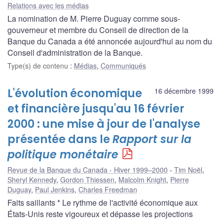
Relations avec les médias
La nomination de M. Pierre Duguay comme sous-
gouverneur et membre du Conseil de direction de la
Banque du Canada a été annoncée aujourd'hui au nom du
Conseil d'administration de la Banque.
Type(s) de contenu
:
Médias
,
Communiqués
L'évolution économique
16 décembre 1999
et financière jusqu'au 16 février
2000 : une mise à jour de l'analyse
présentée dans le
Rapport sur la
politique monétaire
Revue de la Banque du Canada - Hiver 1999–2000
Tim Noël
,
Sheryl Kennedy
,
Gordon Thiessen
,
Malcolm Knight
,
Pierre
Duguay
,
Paul Jenkins
,
Charles Freedman
Faits saillants * Le rythme de l'activité économique aux
États-Unis reste vigoureux et dépasse les projections