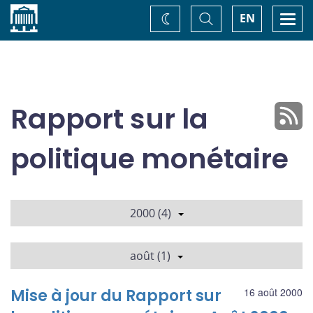
Accueil
Basculer
Togg
EN
Changez
la
navi
recherche
de
thème
Rapport sur la
politique monétaire
2000 (4)
août (1)
Mise à jour du Rapport sur
16 août 2000