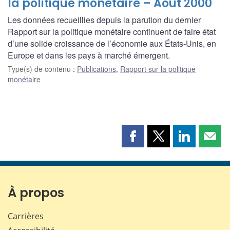
la politique monétaire – Août 2000
Les données recueillies depuis la parution du dernier
Rapport sur la politique monétaire continuent de faire état
d’une solide croissance de l’économie aux États-Unis, en
Europe et dans les pays à marché émergent.
Type(s) de contenu
:
Publications
,
Rapport sur la politique
monétaire
Partager
Partager
Partager
Part
cette
cette
cette
cette
page
page
page
page
sur
sur
sur
par
Facebook
X
LinkedIn
courr
À propos
Carrières