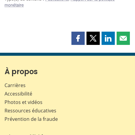
monétaire
Partager
Partager
Partager
Part
cette
cette
cette
cette
page
page
page
page
sur
sur
sur
par
Facebook
X
LinkedIn
courr
À propos
Carrières
Accessibilité
Photos et vidéos
Ressources éducatives
Prévention de la fraude