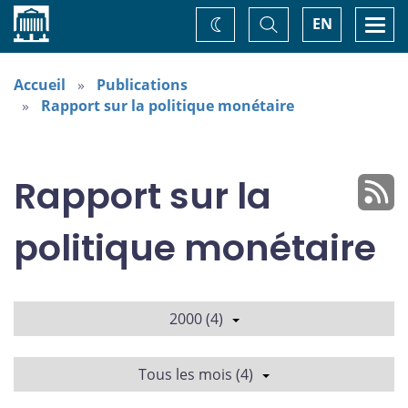
Accueil
Basculer
Togg
EN
Changez
la
navi
recherche
de
thème
Accueil
Publications
Rapport sur la politique monétaire
Rapport sur la
politique monétaire
2000 (4)
Tous les mois (4)