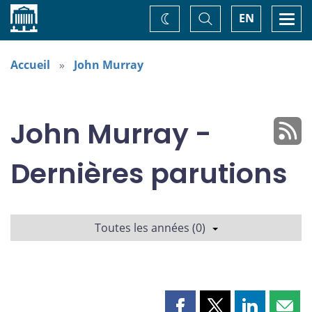
Accueil
Basculer
Togg
EN
Changez
la
navi
recherche
de
thème
Accueil
John Murray
John Murray -
Dernières parutions
Toutes les années (0)