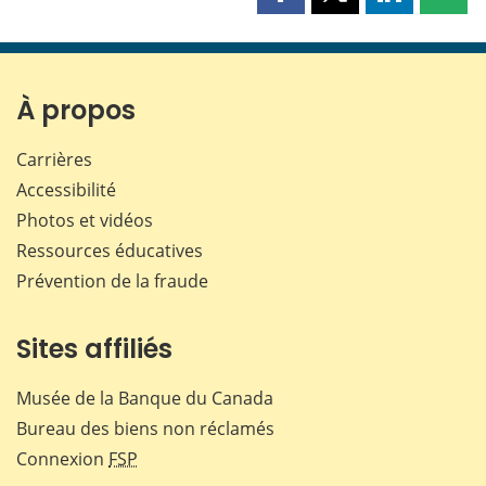
Partager
Partager
Partager
Part
cette
cette
cette
cette
page
page
page
page
sur
sur
sur
par
Facebook
X
LinkedIn
courr
À propos
Carrières
Accessibilité
Photos et vidéos
Ressources éducatives
Prévention de la fraude
Sites affiliés
Musée de la Banque du Canada
Bureau des biens non réclamés
Connexion
FSP