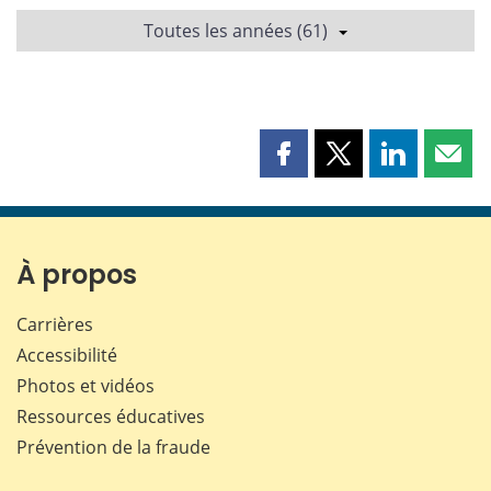
Toutes les années (61)
Partager
Partager
Partager
Part
cette
cette
cette
cette
page
page
page
page
sur
sur
sur
par
Facebook
X
LinkedIn
courr
À propos
Carrières
Accessibilité
Photos et vidéos
Ressources éducatives
Prévention de la fraude