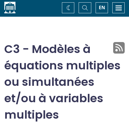
Accueil
Basculer
Togg
EN
Changez
la
navi
recherche
de
thème
C3 - Modèles à
équations multiples
ou simultanées
et/ou à variables
multiples