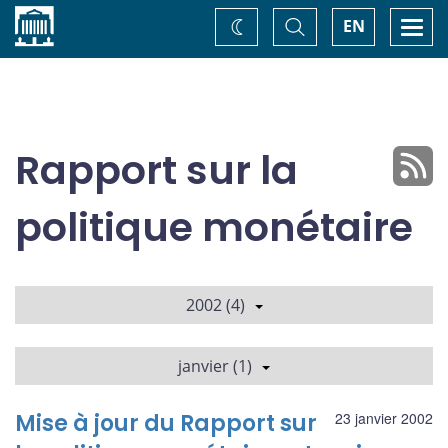
Accueil
Basculer
Togg
EN
Changez
la
navi
recherche
de
thème
Rapport sur la
politique monétaire
2002 (4)
janvier (1)
Mise à jour du Rapport sur
23 janvier 2002