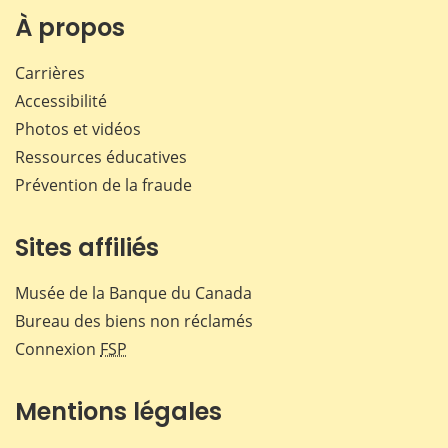
Facebook
X
LinkedIn
courr
À propos
Carrières
Accessibilité
Photos et vidéos
Ressources éducatives
Prévention de la fraude
Sites affiliés
Musée de la Banque du Canada
Bureau des biens non réclamés
Connexion
FSP
Mentions légales