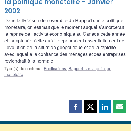
la politique monétaire – Janvier
2002
Dans la livraison de novembre du Rapport sur la politique
monétaire, on estimait que le moment auquel s’amorcerait
la reprise de l’activité économique au Canada cette année
et l’ampleur qu’elle aurait dépendaient essentiellement de
l’évolution de la situation géopolitique et de la rapidité
avec laquelle la confiance des ménages et des entreprises
reviendrait à la normale.
Type(s) de contenu
:
Publications
,
Rapport sur la politique
monétaire
Partager
Partager
Partager
Part
cette
cette
cette
cette
page
page
page
page
sur
sur
sur
par