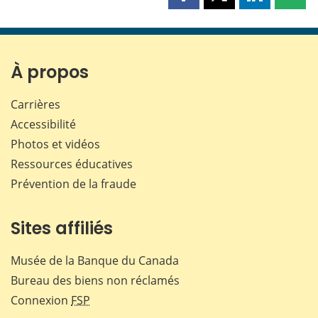
Partager
Partager
Partager
Part
cette
cette
cette
cette
page
page
page
page
sur
sur
sur
par
Facebook
X
LinkedIn
courr
À propos
Carrières
Accessibilité
Photos et vidéos
Ressources éducatives
Prévention de la fraude
Sites affiliés
Musée de la Banque du Canada
Bureau des biens non réclamés
Connexion
FSP