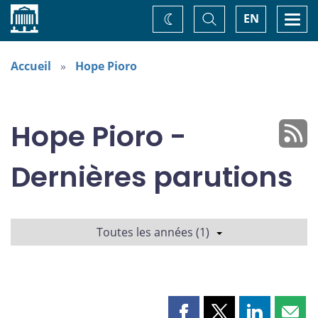
Accueil
Basculer
Togg
EN
Changez
la
navi
recherche
de
thème
Accueil
Hope Pioro
Hope Pioro -
Dernières parutions
Toutes les années (1)