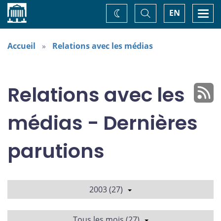
Accueil
Basculer
Togg
EN
Changez
la
navi
recherche
de
thème
Accueil
Relations avec les médias
Relations avec les
médias - Dernières
parutions
2003 (27)
Tous les mois (27)