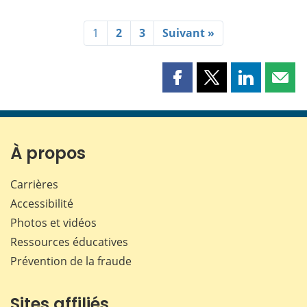
1
2
3
Suivant »
Partager
Partager
Partager
Part
cette
cette
cette
cette
page
page
page
page
sur
sur
sur
par
Facebook
X
LinkedIn
courr
À propos
Carrières
Accessibilité
Photos et vidéos
Ressources éducatives
Prévention de la fraude
Sites affiliés