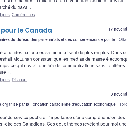
r est de maintenir l'inflation à un niveau bas, stable et prévisibl
rché du travail.
liques
,
Conférences
s pour le Canada
17 novem
naires du Bureau des partenariats et des compétences de pointe
Ott
 économies nationales se mondialisent de plus en plus. Dans s
arshall McLuhan constatait que les médias de masse électroniq
temps, ce qui ouvrait une ère de communications sans frontières.
ire ».
liques
,
Discours
3 novem
organisé par la Fondation canadienne d'éducation économique
Tor
leur du service public et l'importance d'une compréhension des
ien-être des Canadiens. Ces deux thèmes revêtent pour moi une