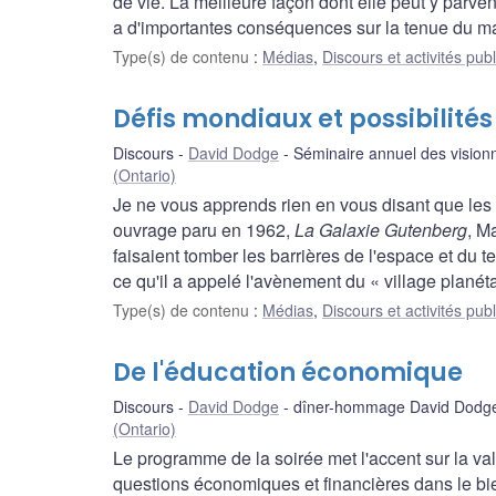
de vie. La meilleure façon dont elle peut y parveni
a d'importantes conséquences sur la tenue du ma
Type(s) de contenu
:
Médias
,
Discours et activités pub
Défis mondiaux et possibilité
Discours
David Dodge
Séminaire annuel des vision
(Ontario)
Je ne vous apprends rien en vous disant que les
ouvrage paru en 1962,
La Galaxie Gutenberg
, M
faisaient tomber les barrières de l'espace et du 
ce qu'il a appelé l'avènement du « village planéta
Type(s) de contenu
:
Médias
,
Discours et activités pub
De l'éducation économique
Discours
David Dodge
dîner-hommage David Dodge 
(Ontario)
Le programme de la soirée met l'accent sur la va
questions économiques et financières dans le b