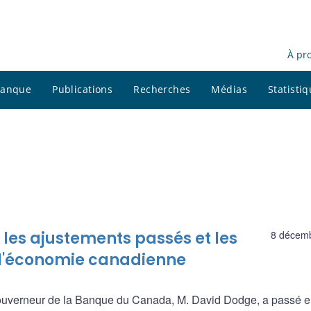
À pr
 banque
Publications
Recherches
Médias
Statisti
les ajustements passés et les
8 décem
 l'économie canadienne
gouverneur de la Banque du Canada, M. David Dodge, a passé e