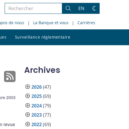
Rechercher
EN
Rechercher
Changez
dans
de
opos de nous
La Banque et vous
Carrières
le
thème
site
Rechercher
ques
Surveillance réglementaire
dans
le
site
Archives
2026
(47)
2025
(69)
bre 2003
2024
(79)
2023
(77)
n revue
2022
(69)