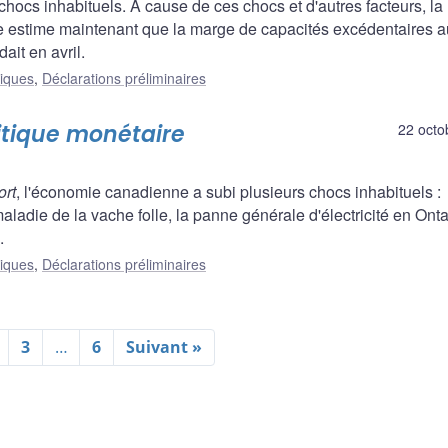
hocs inhabituels. À cause de ces chocs et d'autres facteurs, la
e estime maintenant que la marge de capacités excédentaires a
ait en avril.
liques
,
Déclarations préliminaires
litique monétaire
22 octo
rt
, l'économie canadienne a subi plusieurs chocs inhabituels :
adie de la vache folle, la panne générale d'électricité en Onta
.
liques
,
Déclarations préliminaires
3
…
6
Suivant »