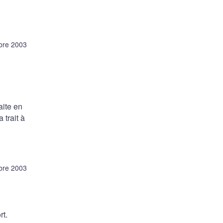
bre 2003
aite en
 trait à
bre 2003
rt.