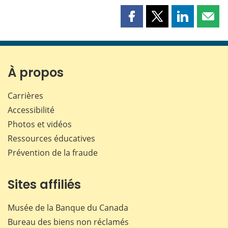
Partager
Partager
Partager
Part
cette
cette
cette
cette
page
page
page
page
sur
sur
sur
par
Facebook
X
LinkedIn
courr
À propos
Carrières
Accessibilité
Photos et vidéos
Ressources éducatives
Prévention de la fraude
Sites affiliés
Musée de la Banque du Canada
Bureau des biens non réclamés