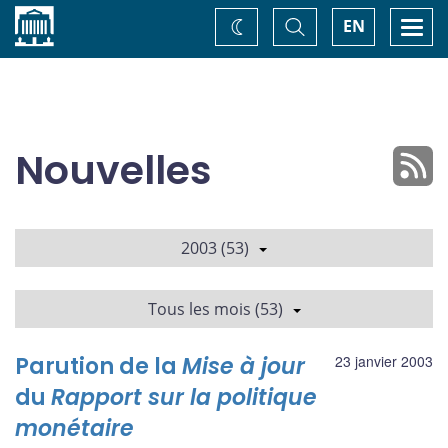
Accueil
Basculer
Togg
EN
Changez
la
navi
recherche
de
thème
Nouvelles
2003 (53)
Tous les mois (53)
Parution de la
Mise à jour
23 janvier 2003
du
Rapport sur la politique
monétaire