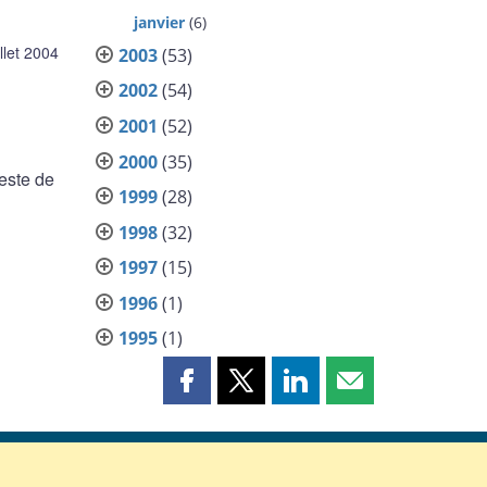
janvier
(6)
illet 2004
2003
(53)
2002
(54)
2001
(52)
2000
(35)
este de
1999
(28)
1998
(32)
1997
(15)
1996
(1)
1995
(1)
Partager
Partager
Partager
Partager
cette
cette
cette
cette
page
page
page
page
sur
sur
sur
par