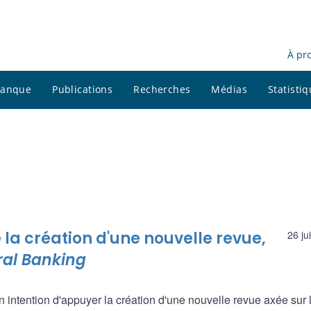
À pr
 banque
Publications
Recherches
Médias
Statisti
a création d'une nouvelle revue,
26 ju
ral Banking
ntention d'appuyer la création d'une nouvelle revue axée sur 