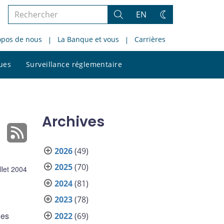
Rechercher
EN
Rechercher
Changez
dans
de
opos de nous
La Banque et vous
Carrières
le
thème
site
Rechercher
ques
Surveillance réglementaire
dans
le
site
Archives
2026
(49)
2025
(70)
illet 2004
2024
(81)
2023
(78)
les
2022
(69)