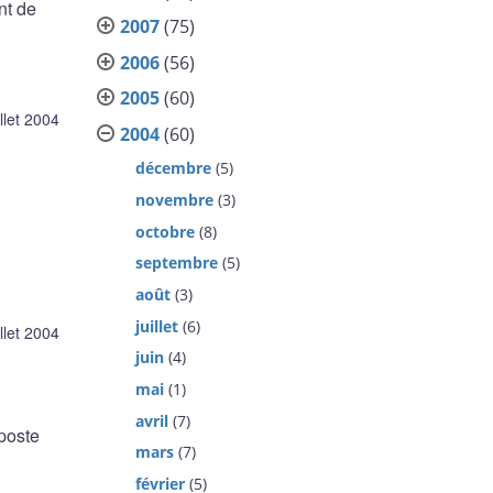
nt de
2007
(75)
2006
(56)
2005
(60)
illet 2004
2004
(60)
décembre
(5)
novembre
(3)
octobre
(8)
septembre
(5)
août
(3)
juillet
(6)
illet 2004
juin
(4)
mai
(1)
avril
(7)
poste
mars
(7)
février
(5)