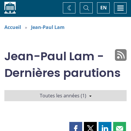
Accueil
Basculer
Togg
EN
Changez
la
navi
recherche
de
thème
Accueil
Jean-Paul Lam
Jean-Paul Lam -
Dernières parutions
Toutes les années (1)