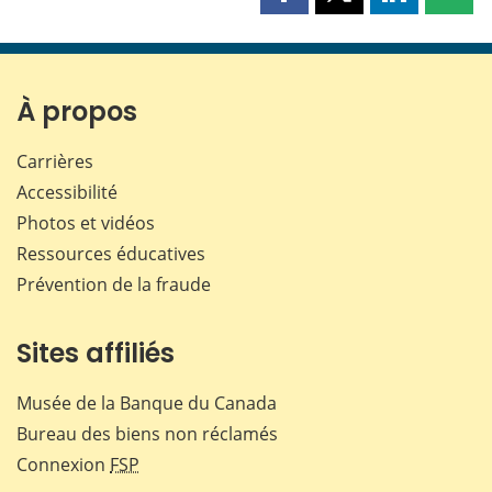
Partager
Partager
Partager
Part
cette
cette
cette
cette
page
page
page
page
sur
sur
sur
par
Facebook
X
LinkedIn
courr
À propos
Carrières
Accessibilité
Photos et vidéos
Ressources éducatives
Prévention de la fraude
Sites affiliés
Musée de la Banque du Canada
Bureau des biens non réclamés
Connexion
FSP