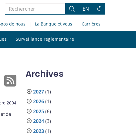
Rechercher
EN
Rechercher
Changez
dans
de
opos de nous
La Banque et vous
Carrières
le
thème
site
Rechercher
ques
Surveillance réglementaire
dans
le
site
Archives
2027
(1)
2026
(1)
bre 2004
2025
(6)
jet de
2024
(3)
2023
(1)