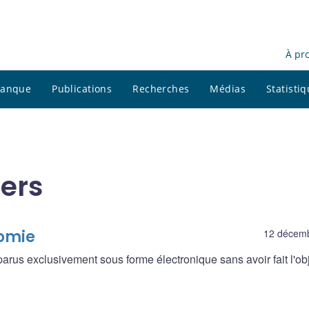
À pr
 banque
Publications
Recherches
Médias
Statisti
iers
omie
12 décem
rus exclusivement sous forme électronique sans avoir fait l'ob