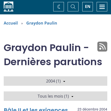
Accueil
Basculer
Togg
EN
Changez
la
navi
recherche
de
thème
Accueil
Graydon Paulin
Graydon Paulin -
Dernières parutions
2004 (1)
Tous les mois (1)
Bâle II et les exigences
23 décembre 2004