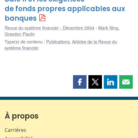
de fonds propres applicables aux
banques
Revue du système financier - Décembre 2004
Mark Illing
,
Graydon Paulin
Type(s) de contenu
:
Publications
,
Articles de la Revue du
système financier
Partager
Partager
Partager
Part
cette
cette
cette
cette
page
page
page
page
sur
sur
sur
par
Facebook
X
LinkedIn
courr
À propos
Carrières