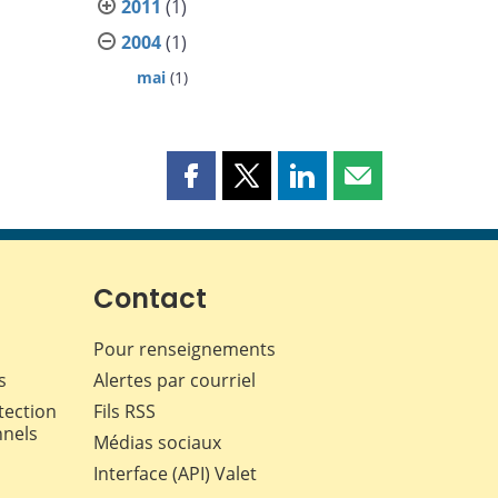
2011
(1)
2004
(1)
mai
(1)
Partager
Partager
Partager
Partager
cette
cette
cette
cette
page
page
page
page
sur
sur
sur
par
Facebook
X
LinkedIn
courriel
Contact
Pour renseignements
s
Alertes par courriel
tection
Fils RSS
nnels
Médias sociaux
Interface (API) Valet