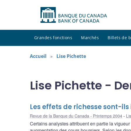
Grandes fonctions
Marchés
Billets de
Accueil
Lise Pichette
Lise Pichette - D
Les effets de richesse sont-i
Revue de la Banque du Canada - Printemps 2004
Li
Certains analystes attribuent en partie la vigueu
augmentation des cours boursiers. Selon les d