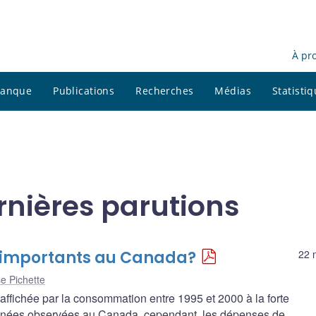
À pr
 banque
Publications
Recherches
Médias
Statisti
ernières parutions
ls importants au Canada?
22 
se Pichette
r affichée par la consommation entre 1995 et 2000 à la forte
onnées observées au Canada, cependant, les dépenses de