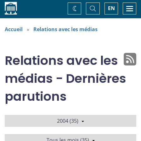
Accueil
Basculer
Togg
EN
Changez
la
navi
recherche
de
thème
Accueil
Relations avec les médias
Relations avec les
médias - Dernières
parutions
2004 (35)
Tous les mois (35)