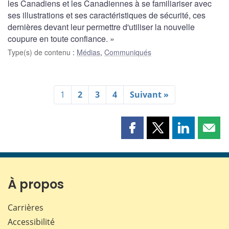
les Canadiens et les Canadiennes à se familiariser avec
ses illustrations et ses caractéristiques de sécurité, ces
dernières devant leur permettre d'utiliser la nouvelle
coupure en toute confiance. »
Type(s) de contenu
:
Médias
,
Communiqués
1
2
3
4
Suivant »
Partager
Partager
Partager
Part
cette
cette
cette
cette
page
page
page
page
sur
sur
sur
par
Facebook
X
LinkedIn
courr
À propos
Carrières
Accessibilité