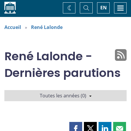
Accueil
Basculer
Togg
EN
Changez
la
navi
recherche
de
thème
Accueil
René Lalonde
René Lalonde -
Dernières parutions
Toutes les années (0)