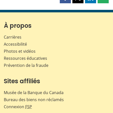
Partager
Partager
Partager
Part
cette
cette
cette
cette
page
page
page
page
sur
sur
sur
par
Facebook
X
LinkedIn
courr
À propos
Carrières
Accessibilité
Photos et vidéos
Ressources éducatives
Prévention de la fraude
Sites affiliés
Musée de la Banque du Canada
Bureau des biens non réclamés
Connexion
FSP