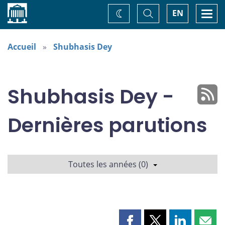
Accueil
Basculer
Togg
EN
Changez
la
navi
recherche
de
thème
Accueil
Shubhasis Dey
Shubhasis Dey -
Dernières parutions
Toutes les années (0)