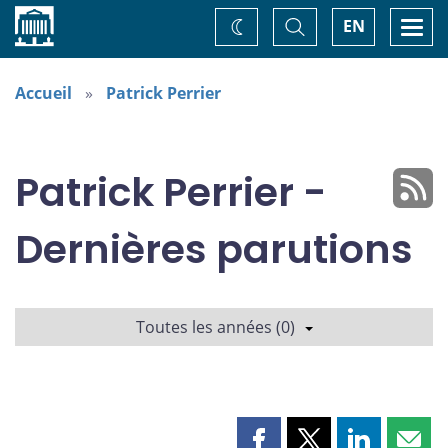
Accueil
Basculer
Togg
EN
Changez
la
navi
recherche
de
thème
Accueil
Patrick Perrier
Patrick Perrier -
Dernières parutions
Toutes les années (0)