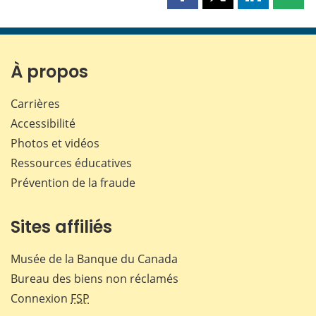
Partager
Partager
Partager
Part
cette
cette
cette
cette
page
page
page
page
sur
sur
sur
par
Facebook
X
LinkedIn
courr
À propos
Carrières
Accessibilité
Photos et vidéos
Ressources éducatives
Prévention de la fraude
Sites affiliés
Musée de la Banque du Canada
Bureau des biens non réclamés
Connexion
FSP