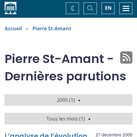
Accueil
Basculer
Togg
EN
Changez
la
navi
recherche
de
thème
Accueil
Pierre St-Amant
Pierre St-Amant -
Dernières parutions
2005 (1)
Tous les mois (1)
L’analyse de l’évolution
27 décembre 2005