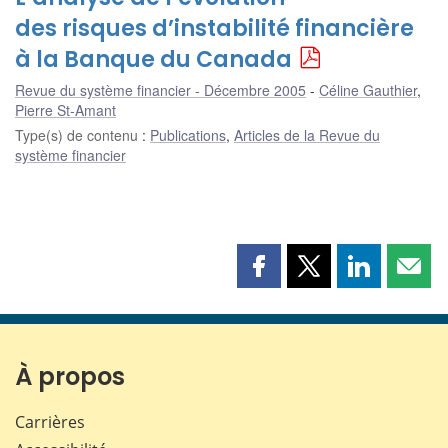
des risques d’instabilité financière
à la Banque du Canada
Revue du système financier - Décembre 2005
Céline Gauthier
,
Pierre St-Amant
Type(s) de contenu
:
Publications
,
Articles de la Revue du
système financier
Partager
Partager
Partager
Part
cette
cette
cette
cette
page
page
page
page
sur
sur
sur
par
Facebook
X
LinkedIn
courr
À propos
Carrières