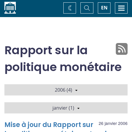
Accueil
Basculer
Togg
EN
Changez
la
navi
recherche
de
thème
Rapport sur la
politique monétaire
2006 (4)
janvier (1)
Mise à jour du Rapport sur
26 janvier 2006