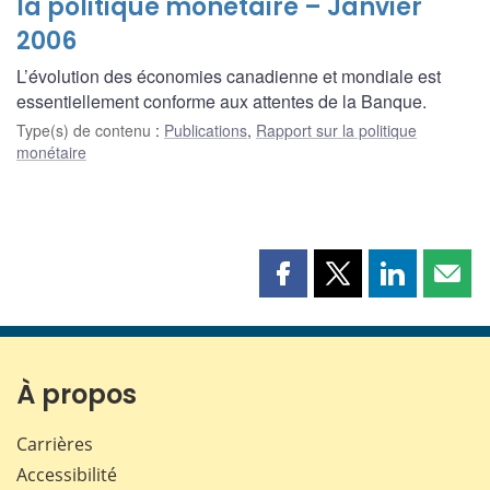
la politique monétaire – Janvier
2006
L’évolution des économies canadienne et mondiale est
essentiellement conforme aux attentes de la Banque.
Type(s) de contenu
:
Publications
,
Rapport sur la politique
monétaire
Partager
Partager
Partager
Part
cette
cette
cette
cette
page
page
page
page
sur
sur
sur
par
Facebook
X
LinkedIn
courr
À propos
Carrières
Accessibilité