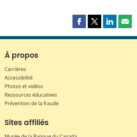
Partager
Partager
Partager
Part
cette
cette
cette
cette
page
page
page
page
sur
sur
sur
par
Facebook
X
LinkedIn
courr
À propos
Carrières
Accessibilité
Photos et vidéos
Ressources éducatives
Prévention de la fraude
Sites affiliés
Musée de la Banque du Canada