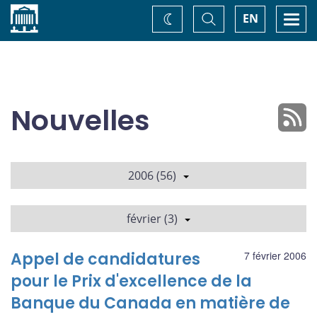
Accueil
Basculer
Togg
EN
Changez
la
navi
recherche
de
thème
Nouvelles
2006 (56)
février (3)
Appel de candidatures
7 février 2006
pour le Prix d'excellence de la
Banque du Canada en matière de