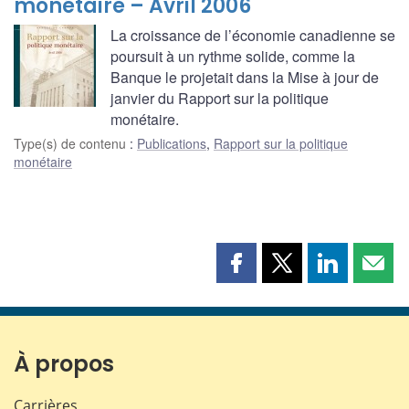
monétaire – Avril 2006
La croissance de l’économie canadienne se
poursuit à un rythme solide, comme la
Banque le projetait dans la Mise à jour de
janvier du Rapport sur la politique
monétaire.
Type(s) de contenu
:
Publications
,
Rapport sur la politique
monétaire
Partager
Partager
Partager
Part
cette
cette
cette
cette
page
page
page
page
sur
sur
sur
par
Facebook
X
LinkedIn
courr
À propos
Carrières