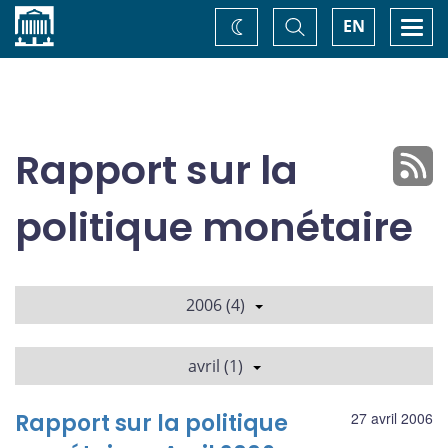
Accueil
Basculer
Togg
EN
Changez
la
navi
recherche
de
thème
Rapport sur la
politique monétaire
2006 (4)
avril (1)
Rapport sur la politique
27 avril 2006