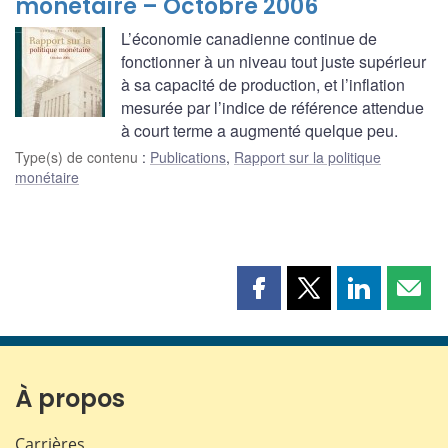
monétaire – Octobre 2006
L’économie canadienne continue de
fonctionner à un niveau tout juste supérieur
à sa capacité de production, et l’inflation
mesurée par l’indice de référence attendue
à court terme a augmenté quelque peu.
Type(s) de contenu
:
Publications
,
Rapport sur la politique
monétaire
Partager
Partager
Partager
Part
cette
cette
cette
cette
page
page
page
page
sur
sur
sur
par
Facebook
X
LinkedIn
courr
À propos
Carrières