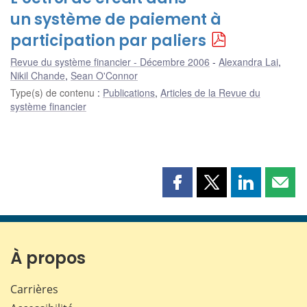
un système de paiement à
participation par paliers
Revue du système financier - Décembre 2006
Alexandra Lai
,
Nikil Chande
,
Sean O'Connor
Type(s) de contenu
:
Publications
,
Articles de la Revue du
système financier
Partager
Partager
Partager
Part
cette
cette
cette
cette
page
page
page
page
sur
sur
sur
par
Facebook
X
LinkedIn
courr
À propos
Carrières