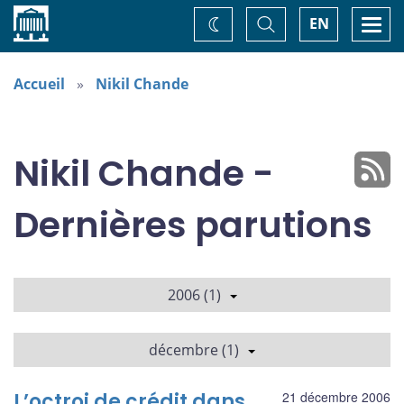
Accueil
Basculer
Togg
EN
Changez
la
navi
recherche
de
thème
Accueil
Nikil Chande
Nikil Chande -
Dernières parutions
2006 (1)
décembre (1)
L’octroi de crédit dans
21 décembre 2006