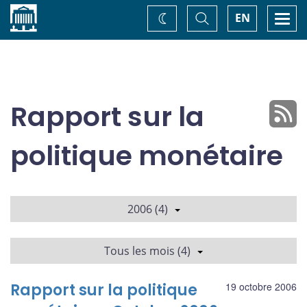
Accueil
Basculer
Togg
EN
Changez
la
navi
recherche
de
thème
Rapport sur la
politique monétaire
2006 (4)
Tous les mois (4)
Rapport sur la politique
19 octobre 2006