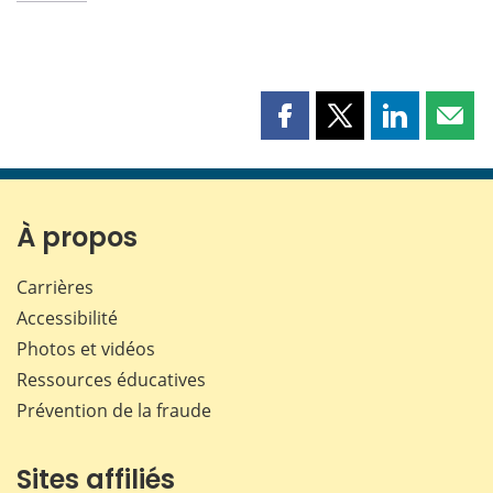
Partager
Partager
Partager
Part
cette
cette
cette
cette
page
page
page
page
sur
sur
sur
par
Facebook
X
LinkedIn
courr
À propos
Carrières
Accessibilité
Photos et vidéos
Ressources éducatives
Prévention de la fraude
Sites affiliés