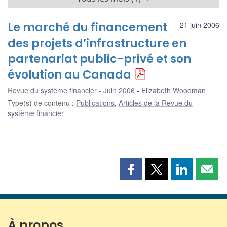
Le marché du financement
21 juin 2006
des projets d’infrastructure en
partenariat public-privé et son
évolution au Canada
Revue du système financier - Juin 2006
Elizabeth Woodman
Type(s) de contenu
:
Publications
,
Articles de la Revue du
système financier
Partager
Partager
Partager
Part
cette
cette
cette
cette
page
page
page
page
sur
sur
sur
par
Facebook
X
LinkedIn
courr
À propos