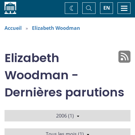
Accueil
Basculer
Togg
EN
Changez
la
navi
recherche
de
thème
Accueil
Elizabeth Woodman
Elizabeth
Woodman -
Dernières parutions
2006 (1)
Tous les mois (1)