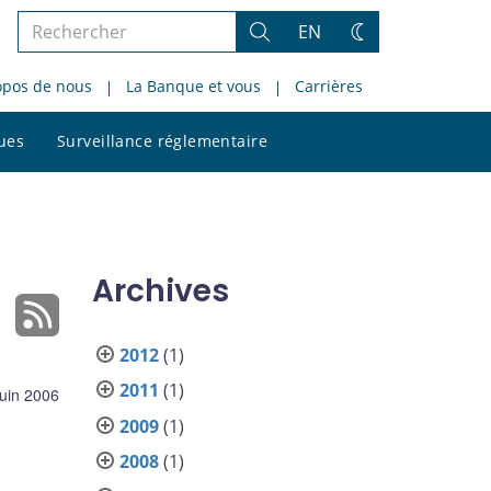
Rechercher
EN
Rechercher
Changez
dans
de
opos de nous
La Banque et vous
Carrières
le
thème
site
Rechercher
ques
Surveillance réglementaire
dans
le
site
Archives
2012
(1)
2011
(1)
juin 2006
2009
(1)
2008
(1)