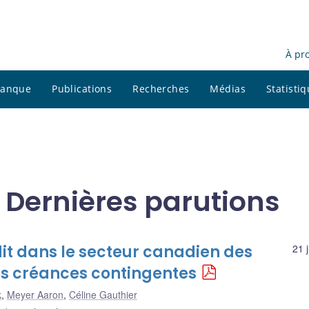
À pr
 banque
Publications
Recherches
Médias
Statisti
 Dernières parutions
dit dans le secteur canadien des
21 
es créances contingentes
k
,
Meyer Aaron
,
Céline Gauthier