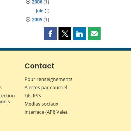
2006
(1)
juin
(1)
2005
(1)
Partager
Partager
Partager
Partager
cette
cette
cette
cette
page
page
page
page
sur
sur
sur
par
Facebook
X
LinkedIn
courriel
Contact
Pour renseignements
s
Alertes par courriel
tection
Fils RSS
nnels
Médias sociaux
Interface (API) Valet