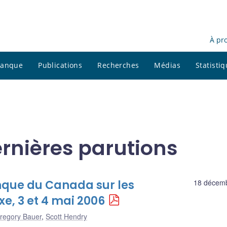
À pr
 banque
Publications
Recherches
Médias
Statisti
ernières parutions
nque du Canada sur les
18 décem
xe, 3 et 4 mai 2006
regory Bauer
,
Scott Hendry