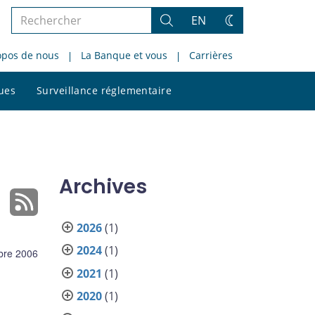
Rechercher
EN
Rechercher
Changez
dans
de
opos de nous
La Banque et vous
Carrières
le
thème
site
Rechercher
ques
Surveillance réglementaire
dans
le
site
Archives
2026
(1)
2024
(1)
bre 2006
2021
(1)
2020
(1)