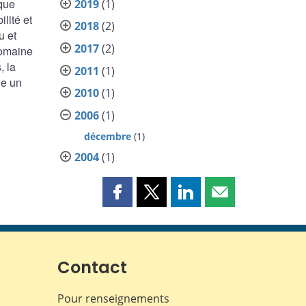
 que
2019
(1)
lité et
2018
(2)
u et
2017
(2)
domaine
, la
2011
(1)
ne un
2010
(1)
2006
(1)
décembre
(1)
2004
(1)
Partager
Partager
Partager
Partager
cette
cette
cette
cette
page
page
page
page
sur
sur
sur
par
Facebook
X
LinkedIn
courriel
Contact
Pour renseignements