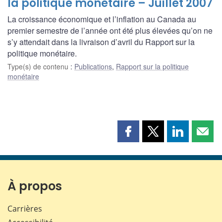
la politique monétaire – Juillet 2007
La croissance économique et l’inflation au Canada au
premier semestre de l’année ont été plus élevées qu’on ne
s’y attendait dans la livraison d’avril du Rapport sur la
politique monétaire.
Type(s) de contenu
:
Publications
,
Rapport sur la politique
monétaire
Partager
Partager
Partager
Part
cette
cette
cette
cette
page
page
page
page
sur
sur
sur
par
Facebook
X
LinkedIn
courr
À propos
Carrières