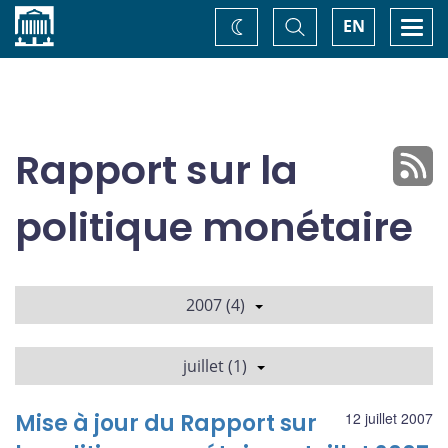
Accueil
Basculer
Togg
EN
Changez
la
navi
recherche
de
thème
Rapport sur la
politique monétaire
2007 (4)
juillet (1)
Mise à jour du Rapport sur
12 juillet 2007