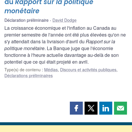
du
Rapport sur la politique
monétaire
Déclaration préliminaire
David Dodge
La croissance économique et l'inflation au Canada au
premier semestre de l'année ont été plus élevées qu'on ne
s'y attendait dans la livraison d'avril du
Rapport sur la
politique monétaire
. La Banque juge que l'économie
fonctionne à l'heure actuelle davantage au-delà de son
potentiel que ce qui était projeté en avril.
Type(s) de contenu
:
Médias
,
Discours et activités publiques
,
Déclarations préliminaires
Partager
Partager
Partager
Part
cette
cette
cette
cette
page
page
page
page
sur
sur
sur
par