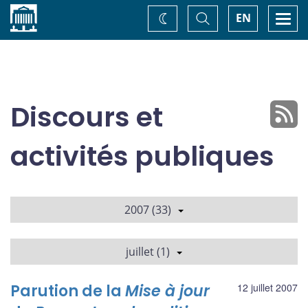
Accueil
Basculer
Togg
EN
Changez
la
navi
recherche
de
thème
Discours et
activités publiques
2007 (33)
juillet (1)
Parution de la
Mise à jour
12 juillet 2007