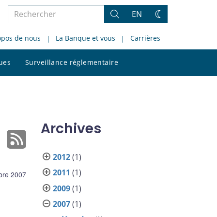
Rechercher
EN
Rechercher
Changez
dans
de
opos de nous
La Banque et vous
Carrières
le
thème
site
Rechercher
ques
Surveillance réglementaire
dans
le
site
Archives
2012
(1)
2011
(1)
bre 2007
2009
(1)
2007
(1)