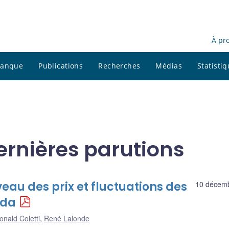
À pr
 banque
Publications
Recherches
Médias
Statisti
ernières parutions
iveau des prix et fluctuations des
10 décem
ada
onald Coletti
,
René Lalonde